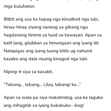
mga buluhaton.
Bitbit ang usa ka hapag nga kinudkod nga lubi,
hinay-hinay siyang nanaog sa gibang nga
hagdanang hinimo sa tuod sa kawayan. Apan sa
kalit lang, gilabkan sa himungaan ang iyang tiil.
Natapigas ang iyang tuong bitiis ug nahurot
kayabo ang dala niyang kinagud nga lubi.
Niping-it siya sa kasakit.
“Tabang… tabang… Lilay, tabangi ko…”
Apan sa wala pa siya makatindog, usa ka lagubo
ang mihagtok sa iyang bukobuko—bog!