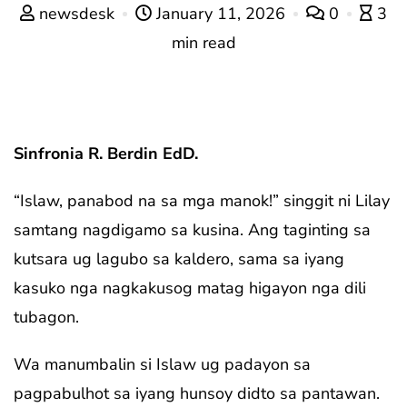
newsdesk
January 11, 2026
0
3
min read
Sinfronia R. Berdin EdD.
“Islaw, panabod na sa mga manok!” singgit ni Lilay
samtang nagdigamo sa kusina. Ang taginting sa
kutsara ug lagubo sa kaldero, sama sa iyang
kasuko nga nagkakusog matag higayon nga dili
tubagon.
Wa manumbalin si Islaw ug padayon sa
pagpabulhot sa iyang hunsoy didto sa pantawan.