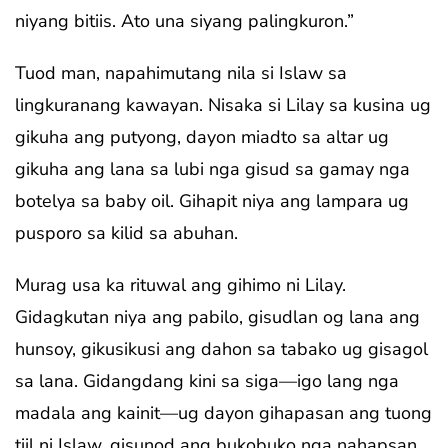
niyang bitiis. Ato una siyang palingkuron.”
Tuod man, napahimutang nila si Islaw sa
lingkuranang kawayan. Nisaka si Lilay sa kusina ug
gikuha ang putyong, dayon miadto sa altar ug
gikuha ang lana sa lubi nga gisud sa gamay nga
botelya sa baby oil. Gihapit niya ang lampara ug
pusporo sa kilid sa abuhan.
Murag usa ka rituwal ang gihimo ni Lilay.
Gidagkutan niya ang pabilo, gisudlan og lana ang
hunsoy, gikusikusi ang dahon sa tabako ug gisagol
sa lana. Gidangdang kini sa siga—igo lang nga
madala ang kainit—ug dayon gihapasan ang tuong
tiil ni Islaw, gisunod ang bukobuko nga nahapsan