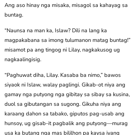
Ang aso hinay nga misaka, misagol sa kahayag sa
buntag.
“Naunsa na man ka, Islaw? Dili na lang ka
magpakabana sa imong tulumanon matag buntag!”
misamot pa ang tingog ni Lilay, nagkakusog ug
nagkaalingisig.
“Paghuwat diha, Lilay. Kasaba ba nimo,” bawos
siyaok ni Islaw, walay paglingi. Gikab-ot niya ang
gamay nga putyong nga gibitay sa sibay sa kusina,
duol sa gibutangan sa sugong. Gikuha niya ang
karaang dahon sa tabako, giputos pag-usab ang
hunsoy, ug gisab-it pagbalik ang putyong—murag
usa ka butang nga mas bililhon pa kaysa iyang