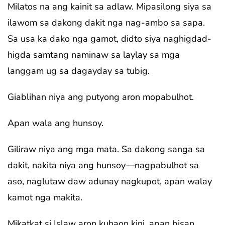
Milatos na ang kainit sa adlaw. Mipasilong siya sa
ilawom sa dakong dakit nga nag-ambo sa sapa.
Sa usa ka dako nga gamot, didto siya naghigdad-
higda samtang naminaw sa laylay sa mga
langgam ug sa dagayday sa tubig.
Giablihan niya ang putyong aron mopabulhot.
Apan wala ang hunsoy.
Giliraw niya ang mga mata. Sa dakong sanga sa
dakit, nakita niya ang hunsoy—nagpabulhot sa
aso, naglutaw daw adunay nagkupot, apan walay
kamot nga makita.
Mikatkat si Islaw aron kuhaon kini, apan bisan