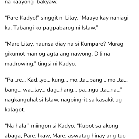
na kaayong ibakyaw.
“Pare Kadyo!” singgit ni Lilay. “Maayo kay nahiagi
ka. Tabangi ko pagpabarog ni Islaw.”
“Mare Lilay, naunsa diay na si Kumpare? Murag
gikumot man og agta ang nawong. Dili na
madrowing,” tingsi ni Kadyo.
“Pa…re… Kad…yo… kung… mo…ta…bang… mo…ta…
bang… wa…lay… dag…hang… pa…ngu…ta…na…”
nagkanguhal si Islaw, nagping-it sa kasakit ug
kalagot.
“Na hala,” miingon si Kadyo. “Kupot sa akong
abaga, Pare. Ikaw, Mare, aswatag hinay ang tuo